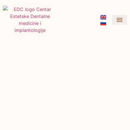
Primjeri iz prakse