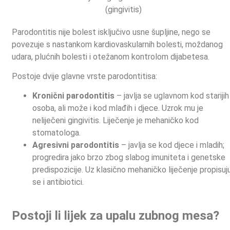
Parodontitis nije bolest isključivo usne šupljine, nego se
povezuje s nastankom kardiovaskularnih bolesti, moždanog
udara, plućnih bolesti i otežanom kontrolom dijabetesa.
Postoje dvije glavne vrste parodontitisa:
Kronični parodontitis
– javlja se uglavnom kod starijih
osoba, ali može i kod mlađih i djece. Uzrok mu je
neliječeni gingivitis. Liječenje je mehaničko kod
stomatologa.
Agresivni parodontitis
– javlja se kod djece i mladih;
progredira jako brzo zbog slabog imuniteta i genetske
predispozicije. Uz klasično mehaničko liječenje propisuj
se i antibiotici.
Postoji li lijek za upalu zubnog mesa?