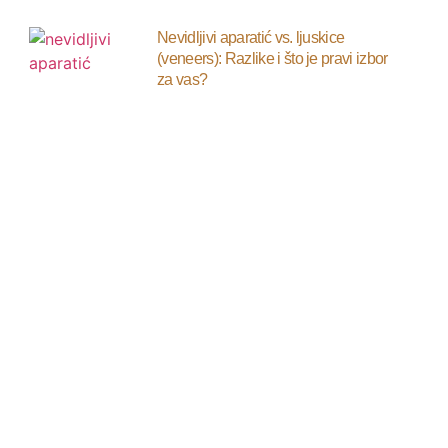
Nevidljivi aparatić vs. ljuskice
(veneers): Razlike i što je pravi izbor
za vas?
TJEDAN LJUSKICA 10.-14.11.
Popust 10% na zubne ljuskice
Pravilna oralna higijena – ključ