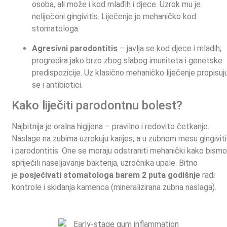
osoba, ali može i kod mlađih i djece. Uzrok mu je
neliječeni gingivitis. Liječenje je mehaničko kod
stomatologa.
Agresivni parodontitis
– javlja se kod djece i mladih;
progredira jako brzo zbog slabog imuniteta i genetske
predispozicije. Uz klasično mehaničko liječenje propisuj
se i antibiotici.
Kako liječiti parodontnu bolest?
Najbitnija je oralna higijena – pravilno i redovito četkanje.
Naslage na zubima uzrokuju karijes, a u zubnom mesu gingivit
i parodontitis. One se moraju odstraniti mehanički kako bism
spriječili naseljavanje bakterija, uzročnika upale. Bitno
je
posjećivati stomatologa barem 2 puta godišnje
radi
kontrole i skidanja kamenca (mineralizirana zubna naslaga).