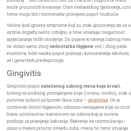
podražaj – bilo četkicom, bilo da žvačete i odgrizete hranu –
može prouzročiti krvarenje. Osim mehaničkog djelovanja, uzr
tome mogu biti i hormonalne promjene poput trudnoće.
Većina ljudi ignorira simptome koji su znak upozorenja da se u
ustima događa nešto ozbiljno, a time smanjuju mogućnost
sprječavanja težih oboljenja. Do pojave krvarenja zubnog mes
ne dolazi samo zbog
nedostatka higijene
već i zbog pada
imuniteta, loših navika poput pušenja i konzumiranja alkohola,
ali i genetskih predispozicija.
Gingivitis
Simptomi poput
natečenog zubnog mesa koje krvari
,
bolnog na podražaj, promijenjene boje (crveno, modro), znak 
početne bolesti potpornih tkiva zuba –
gingivitisa
. On je
uzorkovan lošom higijenom, odnosno naslagama koje su izvor
hrane uzročnicima i kamencem na zubima koji je izvrsna
podloga za prianjanje bakterija. Bakterije se razmnožavaju i
ulaze u maleni prostor između zuba i mesa te tamo stvaraju