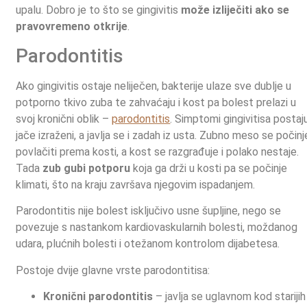
upalu. Dobro je to što se gingivitis
može izliječiti ako se
pravovremeno otkrije
.
Parodontitis
Ako gingivitis ostaje neliječen, bakterije ulaze sve dublje u
potporno tkivo zuba te zahvaćaju i kost pa bolest prelazi u
svoj kronični oblik –
parodontitis
. Simptomi gingivitisa postaj
jače izraženi, a javlja se i zadah iz usta. Zubno meso se počinj
povlačiti prema kosti, a kost se razgrađuje i polako nestaje.
Tada
zub gubi potporu
koja ga drži u kosti pa se počinje
klimati, što na kraju završava njegovim ispadanjem.
Parodontitis nije bolest isključivo usne šupljine, nego se
povezuje s nastankom kardiovaskularnih bolesti, moždanog
udara, plućnih bolesti i otežanom kontrolom dijabetesa.
Postoje dvije glavne vrste parodontitisa:
Kronični parodontitis
– javlja se uglavnom kod starijih