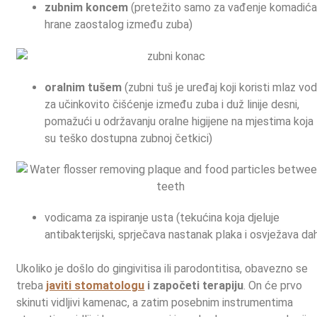
zubnim koncem
(pretežito samo za vađenje komadić
hrane zaostalog između zuba)
oralnim tušem
(zubni tuš je uređaj koji koristi mlaz vo
za učinkovito čišćenje između zuba i duž linije desni,
pomažući u održavanju oralne higijene na mjestima koja
su teško dostupna zubnoj četkici)
vodicama za ispiranje usta (tekućina koja djeluje
antibakterijski, sprječava nastanak plaka i osvježava da
Ukoliko je došlo do gingivitisa ili parodontitisa, obavezno se
treba
javiti stomatologu
i započeti terapiju
. On će prvo
skinuti vidljivi kamenac, a zatim posebnim instrumentima