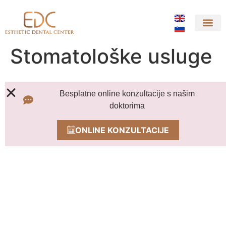
Primjeri iz prakse
Stomatološke usluge
Besplatne online konzultacije s našim
doktorima
ONLINE KONZULTACIJE